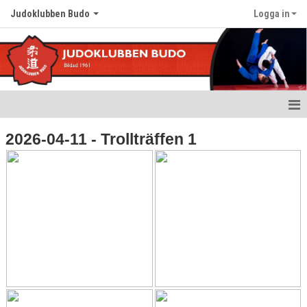
Judoklubben Budo
Logga in
Hem
2026-04-11 - Trollträffen 1
Nyheter
Om klubben
Värdegrund
Träningstider
Kalender
Bildgalleri