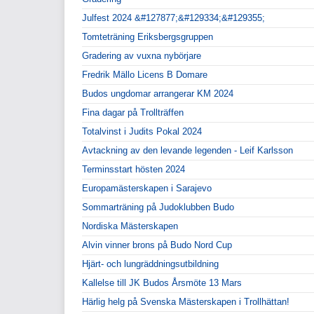
Julfest 2024 &#127877;&#129334;&#129355;
Tomteträning Eriksbergsgruppen
Gradering av vuxna nybörjare
Fredrik Mällo Licens B Domare
Budos ungdomar arrangerar KM 2024
Fina dagar på Trollträffen
Totalvinst i Judits Pokal 2024
Avtackning av den levande legenden - Leif Karlsson
Terminsstart hösten 2024
Europamästerskapen i Sarajevo
Sommarträning på Judoklubben Budo
Nordiska Mästerskapen
Alvin vinner brons på Budo Nord Cup
Hjärt- och lungräddningsutbildning
Kallelse till JK Budos Årsmöte 13 Mars
Härlig helg på Svenska Mästerskapen i Trollhättan!