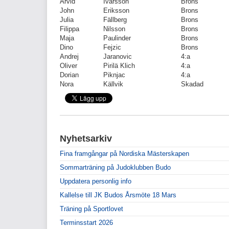
Arvid
Ivarsson
Brons
John
Eriksson
Brons
Julia
Fällberg
Brons
Filippa
Nilsson
Brons
Maja
Paulinder
Brons
Dino
Fejzic
Brons
Andrej
Jaranovic
4:a
Oliver
Pirilä Klich
4:a
Dorian
Piknjac
4:a
Nora
Källvik
Skadad
Nyhetsarkiv
Fina framgångar på Nordiska Mästerskapen
Sommarträning på Judoklubben Budo
Uppdatera personlig info
Kallelse till JK Budos Årsmöte 18 Mars
Träning på Sportlovet
Terminsstart 2026