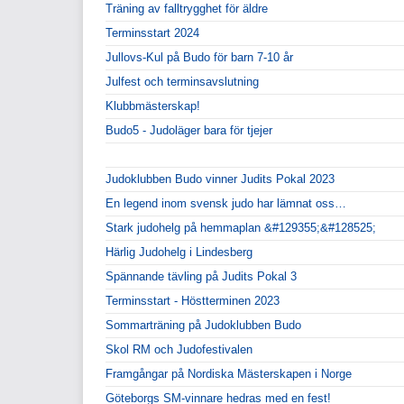
Träning av falltrygghet för äldre
Terminsstart 2024
Jullovs-Kul på Budo för barn 7-10 år
Julfest och terminsavslutning
Klubbmästerskap!
Budo5 - Judoläger bara för tjejer
Judoklubben Budo vinner Judits Pokal 2023
En legend inom svensk judo har lämnat oss…
Stark judohelg på hemmaplan &#129355;&#128525;
Härlig Judohelg i Lindesberg
Spännande tävling på Judits Pokal 3
Terminsstart - Höstterminen 2023
Sommarträning på Judoklubben Budo
Skol RM och Judofestivalen
Framgångar på Nordiska Mästerskapen i Norge
Göteborgs SM-vinnare hedras med en fest!