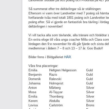
Landvetter slutade på 685 poäng och Frölunda på 427 po
Så summerat efter tre deltävlingar så är ställningen:
Eftersom vi vann över Landvetter med 7 poäng så hämtade
fortfarande tvåa med totalt 1801 poäng och Landvetter le
poäng efter. Så vi gjorde en fantastisk bra tävling i lörd
deltävlingen i november!
Vi vill tacka alla som tävlande, alla tränare och föräldra
En extra eloge till våra unga coacher Milla och Clara so
lördagen den 9:e november för då går fjärde och sista del
medlemmar i åldern 7 – 8 och 13 – 17 år. Goo Budo!!
Bilder finns i Bildgalleriet
HÄR
.
Våra fina placeringar:
Emilia
Hellgren Helgesson
Guld
Benjamin
Razis
Guld
Domenik
Ralevski
Guld
Johanna
Holmqvist
Guld
Anton
Mårberg
Silver
Mose
Al-Tayyar
Silver
Emilia
Thornberg
Silver
Kerem
Abdulla
Silver
Lovisa
Carlström
Brons