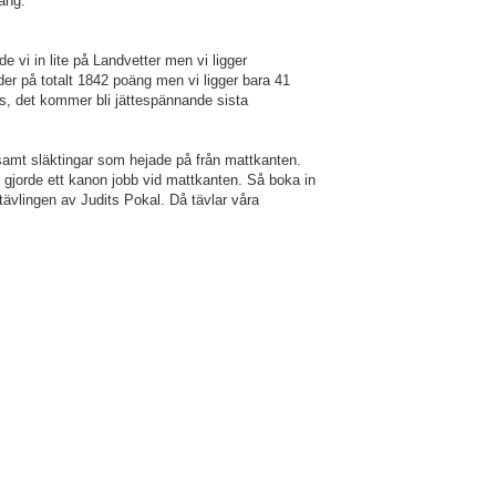
äng.
 vi in lite på Landvetter men vi ligger
der på totalt 1842 poäng men vi ligger bara 41
ags, det kommer bli jättespännande sista
r samt släktingar som hejade på från mattkanten.
m gjorde ett kanon jobb vid mattkanten. Så boka in
tävlingen av Judits Pokal. Då tävlar våra