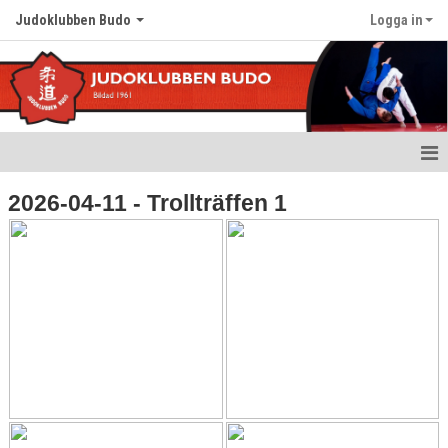
Judoklubben Budo
Logga in
Hem
2026-04-11 - Trollträffen 1
Nyheter
Om klubben
Värdegrund
Träningstider
Kalender
Bildgalleri