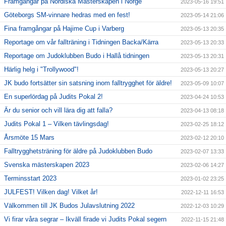
Framgångar på Nordiska Mästerskapen i Norge
2023-05-16 19:51
Göteborgs SM-vinnare hedras med en fest!
2023-05-14 21:06
Fina framgångar på Hajime Cup i Varberg
2023-05-13 20:35
Reportage om vår fallträning i Tidningen Backa/Kärra
2023-05-13 20:33
Reportage om Judoklubben Budo i Hallå tidningen
2023-05-13 20:31
Härlig helg i "Trollywood"!
2023-05-13 20:27
JK budo fortsätter sin satsning inom falltrygghet för äldre!
2023-05-09 10:07
En superlördag på Judits Pokal 2!
2023-04-24 10:53
Är du senior och vill lära dig att falla?
2023-04-13 08:18
Judits Pokal 1 – Vilken tävlingsdag!
2023-02-25 18:12
Årsmöte 15 Mars
2023-02-12 20:10
Falltrygghetsträning för äldre på Judoklubben Budo
2023-02-07 13:33
Svenska mästerskapen 2023
2023-02-06 14:27
Terminsstart 2023
2023-01-02 23:25
JULFEST! Vilken dag! Vilket år!
2022-12-11 16:53
Välkommen till JK Budos Julavslutning 2022
2022-12-03 10:29
Vi firar våra segrar – Ikväll firade vi Judits Pokal segern
2022-11-15 21:48