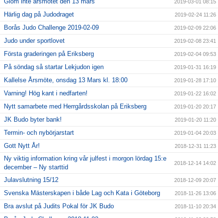
Glöm inte årsmötet den 13 mars
2019-03-01 08:15
Härlig dag på Judodraget
2019-02-24 11:26
Borås Judo Challenge 2019-02-09
2019-02-09 22:06
Judo under sportlovet
2019-02-08 23:41
Första graderingen på Eriksberg
2019-02-04 09:53
På söndag så startar Lekjudon igen
2019-01-31 16:19
Kallelse Årsmöte, onsdag 13 Mars kl. 18:00
2019-01-28 17:10
Varning! Hög kant i nedfarten!
2019-01-22 16:02
Nytt samarbete med Herrgårdsskolan på Eriksberg
2019-01-20 20:17
JK Budo byter bank!
2019-01-20 11:20
Termin- och nybörjarstart
2019-01-04 20:03
Gott Nytt År!
2018-12-31 11:23
Ny viktig information kring vår julfest i morgon lördag 15:e
2018-12-14 14:02
december – Ny starttid
Julavslutning 15/12
2018-12-09 20:07
Svenska Mästerskapen i både Lag och Kata i Göteborg
2018-11-26 13:06
Bra avslut på Judits Pokal för JK Budo
2018-11-10 20:34