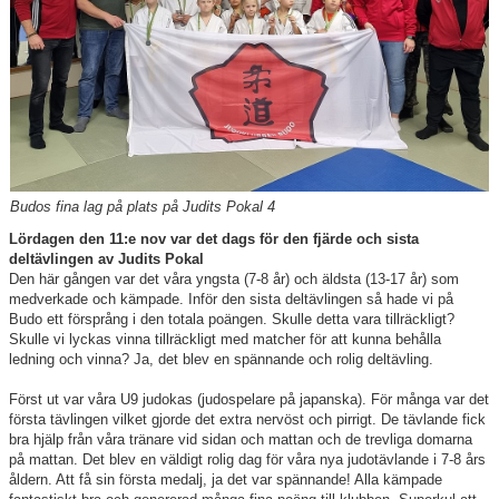
Dokument
Frågor och svar
Resultatbörs
Kontakt
Budos fina lag på plats på Judits Pokal 4
Lördagen den 11:e nov var det dags för den fjärde och sista
Profilkläder
deltävlingen av Judits Pokal
Den här gången var det våra yngsta (7-8 år) och äldsta (13-17 år) som
medverkade och kämpade. Inför den sista deltävlingen så hade vi på
Budo ett försprång i den totala poängen. Skulle detta vara tillräckligt?
Skulle vi lyckas vinna tillräckligt med matcher för att kunna behålla
ledning och vinna? Ja, det blev en spännande och rolig deltävling.
Först ut var våra U9 judokas (judospelare på japanska). För många var det
första tävlingen vilket gjorde det extra nervöst och pirrigt. De tävlande fick
bra hjälp från våra tränare vid sidan och mattan och de trevliga domarna
på mattan. Det blev en väldigt rolig dag för våra nya judotävlande i 7-8 års
åldern. Att få sin första medalj, ja det var spännande! Alla kämpade