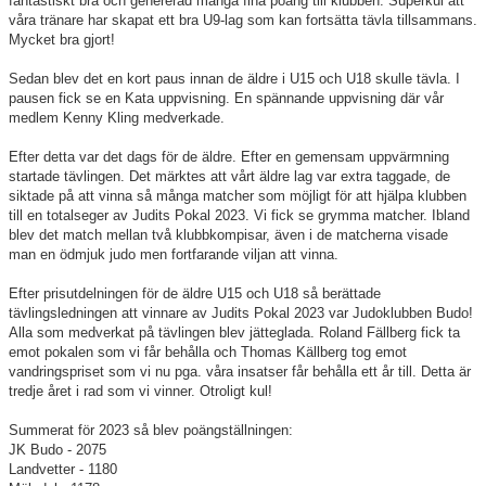
fantastiskt bra och genererad många fina poäng till klubben. Superkul att
våra tränare har skapat ett bra U9-lag som kan fortsätta tävla tillsammans.
Mycket bra gjort!
Sedan blev det en kort paus innan de äldre i U15 och U18 skulle tävla. I
pausen fick se en Kata uppvisning. En spännande uppvisning där vår
medlem Kenny Kling medverkade.
Efter detta var det dags för de äldre. Efter en gemensam uppvärmning
startade tävlingen. Det märktes att vårt äldre lag var extra taggade, de
siktade på att vinna så många matcher som möjligt för att hjälpa klubben
till en totalseger av Judits Pokal 2023. Vi fick se grymma matcher. Ibland
blev det match mellan två klubbkompisar, även i de matcherna visade
man en ödmjuk judo men fortfarande viljan att vinna.
Efter prisutdelningen för de äldre U15 och U18 så berättade
tävlingsledningen att vinnare av Judits Pokal 2023 var Judoklubben Budo!
Alla som medverkat på tävlingen blev jätteglada. Roland Fällberg fick ta
emot pokalen som vi får behålla och Thomas Källberg tog emot
vandringspriset som vi nu pga. våra insatser får behålla ett år till. Detta är
tredje året i rad som vi vinner. Otroligt kul!
Summerat för 2023 så blev poängställningen:
JK Budo - 2075
Landvetter - 1180