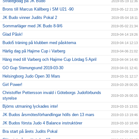
Strategidag på JK Budo
2019-05-19 11:36
Brons till Marcus Källberg i SM U21 -90
2019-05-12 21:19
JK Budo vinner Judits Pokal 2
2019-05-04 18:11
Sommarläger med JK Budo 8-9/6
2019-05-02 21:34
Glad Påsk!
2019-04-14 19:26
Budo5 träning på klubben med påsktema
2019-04-14 12:13
Härlig dag på Hajime Cup i Varberg
2019-04-06 21:02
Häng med till Varberg och Hajime Cup Lördag 5 April
2019-04-04 14:40
GO Gup Stenungsund 2019-03-30
2019-04-01 12:41
Helsingborg Judo Open 30 Mars
2019-03-31 12:17
Girl Power!
2019-03-28 00:25
Christoffer Pettersson invald i Göteborgs Judoförbunds
2019-03-26 00:15
styrelse
Björns utmaning lyckades inte!
2019-03-15 13:01
JK Budos årsmötesförhandlingar hölls den 13 mars
2019-03-13 19:46
JK Budos första Judo 4 Balance instruktörer
2019-03-10 18:49
Bra start på årets Judits Pokal
2019-03-09 19:42