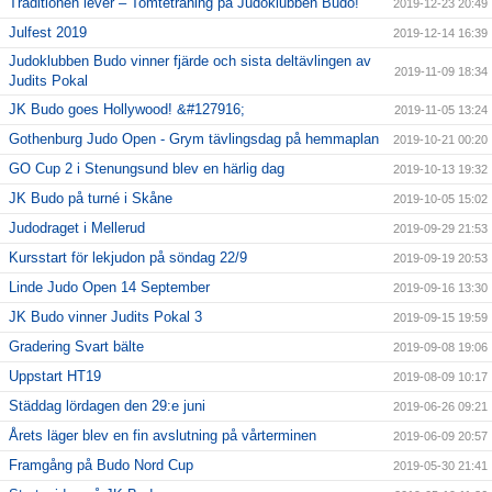
Traditionen lever – Tomteträning på Judoklubben Budo!
2019-12-23 20:49
Julfest 2019
2019-12-14 16:39
Judoklubben Budo vinner fjärde och sista deltävlingen av
2019-11-09 18:34
Judits Pokal
JK Budo goes Hollywood! &#127916;
2019-11-05 13:24
Gothenburg Judo Open - Grym tävlingsdag på hemmaplan
2019-10-21 00:20
GO Cup 2 i Stenungsund blev en härlig dag
2019-10-13 19:32
JK Budo på turné i Skåne
2019-10-05 15:02
Judodraget i Mellerud
2019-09-29 21:53
Kursstart för lekjudon på söndag 22/9
2019-09-19 20:53
Linde Judo Open 14 September
2019-09-16 13:30
JK Budo vinner Judits Pokal 3
2019-09-15 19:59
Gradering Svart bälte
2019-09-08 19:06
Uppstart HT19
2019-08-09 10:17
Städdag lördagen den 29:e juni
2019-06-26 09:21
Årets läger blev en fin avslutning på vårterminen
2019-06-09 20:57
Framgång på Budo Nord Cup
2019-05-30 21:41