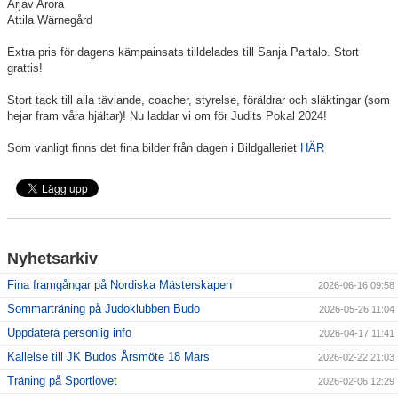
Arjav Arora
Attila Wärnegård
Extra pris för dagens kämpainsats tilldelades till Sanja Partalo. Stort
grattis!
Stort tack till alla tävlande, coacher, styrelse, föräldrar och släktingar (som
hejar fram våra hjältar)! Nu laddar vi om för Judits Pokal 2024!
Som vanligt finns det fina bilder från dagen i Bildgalleriet
HÄR
Nyhetsarkiv
Fina framgångar på Nordiska Mästerskapen
2026-06-16 09:58
Sommarträning på Judoklubben Budo
2026-05-26 11:04
Uppdatera personlig info
2026-04-17 11:41
Kallelse till JK Budos Årsmöte 18 Mars
2026-02-22 21:03
Träning på Sportlovet
2026-02-06 12:29