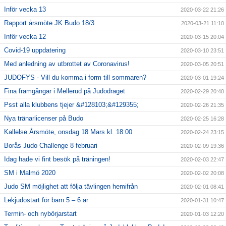
Inför vecka 13
2020-03-22 21:26
Rapport årsmöte JK Budo 18/3
2020-03-21 11:10
Inför vecka 12
2020-03-15 20:04
Covid-19 uppdatering
2020-03-10 23:51
Med anledning av utbrottet av Coronavirus!
2020-03-05 20:51
JUDOFYS - Vill du komma i form till sommaren?
2020-03-01 19:24
Fina framgångar i Mellerud på Judodraget
2020-02-29 20:40
Psst alla klubbens tjejer &#128103;&#129355;
2020-02-26 21:35
Nya tränarlicenser på Budo
2020-02-25 16:28
Kallelse Årsmöte, onsdag 18 Mars kl. 18:00
2020-02-24 23:15
Borås Judo Challenge 8 februari
2020-02-09 19:36
Idag hade vi fint besök på träningen!
2020-02-03 22:47
SM i Malmö 2020
2020-02-02 20:08
Judo SM möjlighet att följa tävlingen hemifrån
2020-02-01 08:41
Lekjudostart för barn 5 – 6 år
2020-01-31 10:47
Termin- och nybörjarstart
2020-01-03 12:20