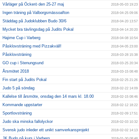
Vårläger på Öckerö den 25-27 maj
2018-05-03 19:23
Ingen träning på Valborgsmässoafton
2018-04-25 09:06
Städdag på Judoklubben Budo 30/6
2018-04-20 13:57
Mycket bra tävlingsdag på Judits Pokal
2018-04-14 20:20
Hajime Cup i Varberg
2018-04-08 10:54
Påsklovsträning med Pizzakväll!
2018-04-05 23:00
Påsklovsträning
2018-03-28 15:38
GO cup i Stenungsund
2018-03-25 20:34
Årsmötet 2018
2018-03-15 08:48
Fin start på Judits Pokal
2018-02-25 21:26
Judo 5 på söndag
2018-02-22 14:09
Kallelse till årsmöte, onsdag den 14 mars kl. 18.00
2018-02-15 08:46
Kommande uppstarter
2018-02-12 18:22
Sportlovsträning
2018-02-09 17:51
Judo ska minska fallolyckor
2018-02-03 10:32
Svensk judo inleder ett unikt samverkansprojekt
2018-02-02 14:13
JK Budo på kurs i Varberg
2018-01-30 08:48