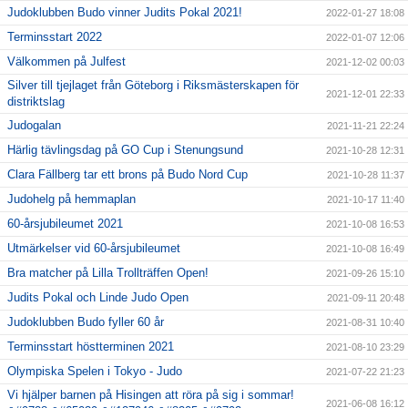
Judoklubben Budo vinner Judits Pokal 2021!
2022-01-27 18:08
Terminsstart 2022
2022-01-07 12:06
Välkommen på Julfest
2021-12-02 00:03
Silver till tjejlaget från Göteborg i Riksmästerskapen för
2021-12-01 22:33
distriktslag
Judogalan
2021-11-21 22:24
Härlig tävlingsdag på GO Cup i Stenungsund
2021-10-28 12:31
Clara Fällberg tar ett brons på Budo Nord Cup
2021-10-28 11:37
Judohelg på hemmaplan
2021-10-17 11:40
60-årsjubileumet 2021
2021-10-08 16:53
Utmärkelser vid 60-årsjubileumet
2021-10-08 16:49
Bra matcher på Lilla Trollträffen Open!
2021-09-26 15:10
Judits Pokal och Linde Judo Open
2021-09-11 20:48
Judoklubben Budo fyller 60 år
2021-08-31 10:40
Terminsstart höstterminen 2021
2021-08-10 23:29
Olympiska Spelen i Tokyo - Judo
2021-07-22 21:23
Vi hjälper barnen på Hisingen att röra på sig i sommar!
2021-06-08 16:12