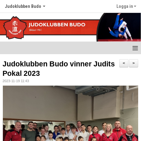
Judoklubben Budo
Logga in
Hem
Judoklubben Budo vinner Judits
<
>
Pokal 2023
Nyheter
2023-11-19 11:43
Om klubben
Värdegrund
Träningstider
Kalender
Bildgalleri