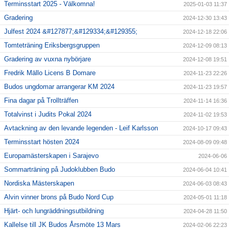
Terminsstart 2025 - Välkomna!
2025-01-03 11:37
Gradering
2024-12-30 13:43
Julfest 2024 &#127877;&#129334;&#129355;
2024-12-18 22:06
Tomteträning Eriksbergsgruppen
2024-12-09 08:13
Gradering av vuxna nybörjare
2024-12-08 19:51
Fredrik Mällo Licens B Domare
2024-11-23 22:26
Budos ungdomar arrangerar KM 2024
2024-11-23 19:57
Fina dagar på Trollträffen
2024-11-14 16:36
Totalvinst i Judits Pokal 2024
2024-11-02 19:53
Avtackning av den levande legenden - Leif Karlsson
2024-10-17 09:43
Terminsstart hösten 2024
2024-08-09 09:48
Europamästerskapen i Sarajevo
2024-06-06
Sommarträning på Judoklubben Budo
2024-06-04 10:41
Nordiska Mästerskapen
2024-06-03 08:43
Alvin vinner brons på Budo Nord Cup
2024-05-01 11:18
Hjärt- och lungräddningsutbildning
2024-04-28 11:50
Kallelse till JK Budos Årsmöte 13 Mars
2024-02-06 22:23