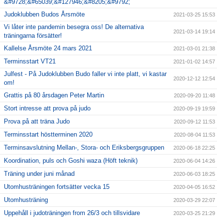
&#9728;&#65039;&#127946;&#8205;&#9792;
Judoklubben Budos Årsmöte
2021-03-25 15:53
Vi låter inte pandemin besegra oss! De alternativa
2021-03-14 19:14
träningarna försätter!
Kallelse Årsmöte 24 mars 2021
2021-03-01 21:38
Terminsstart VT21
2021-01-02 14:57
Julfest - På Judoklubben Budo faller vi inte platt, vi kastar
2020-12-12 12:54
om!
Grattis på 80 årsdagen Peter Martin
2020-09-20 11:48
Stort intresse att prova på judo
2020-09-19 19:59
Prova på att träna Judo
2020-09-12 11:53
Terminsstart höstterminen 2020
2020-08-04 11:53
Terminsavslutning Mellan-, Stora- och Eriksbergsgruppen
2020-06-18 22:25
Koordination, puls och Goshi waza (Höft teknik)
2020-06-04 14:26
Träning under juni månad
2020-06-03 18:25
Utomhusträningen fortsätter vecka 15
2020-04-05 16:52
Utomhusträning
2020-03-29 22:07
Uppehåll i judoträningen from 26/3 och tillsvidare
2020-03-25 21:29