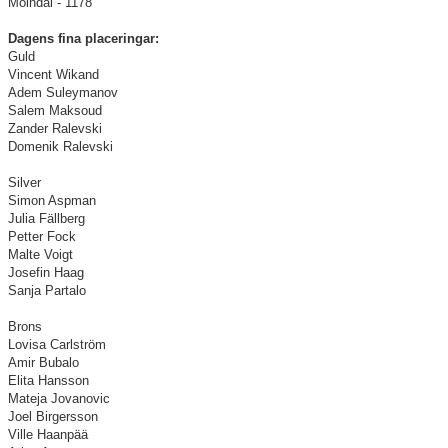
Mölndal - 1178
Dagens fina placeringar:
Guld
Vincent Wikand
Adem Suleymanov
Salem Maksoud
Zander Ralevski
Domenik Ralevski
Silver
Simon Aspman
Julia Fällberg
Petter Fock
Malte Voigt
Josefin Haag
Sanja Partalo
Brons
Lovisa Carlström
Amir Bubalo
Elita Hansson
Mateja Jovanovic
Joel Birgersson
Ville Haanpää