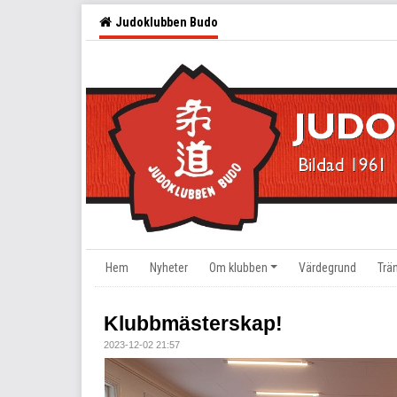
Judoklubben Budo
Hem
Nyheter
Om klubben
Värdegrund
Trä
Klubbmästerskap!
2023-12-02 21:57