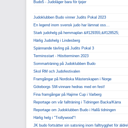
Budo5 - Judoläger bara för tjejer
Judoklubben Budo vinner Judits Pokal 2023
En legend inom svensk judo har lämnat oss…
Stark judohelg på hemmaplan &#129355;&#128525;
Härlig Judohelg i Lindesberg
Spännande tävling på Judits Pokal 3
Terminsstart - Höstterminen 2023
Sommarträning på Judoklubben Budo
Skol RM och Judofestivalen
Framgångar på Nordiska Mästerskapen i Norge
Göteborgs SM-vinnare hedras med en fest!
Fina framgångar på Hajime Cup i Varberg
Reportage om vår fallträning i Tidningen Backa/Kärra
Reportage om Judoklubben Budo i Hallå tidningen
Härlig helg i "Trollywood"!
JK budo fortsätter sin satsning inom falltrygghet för äldre