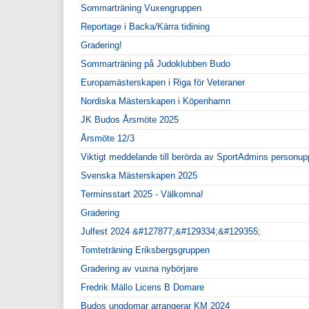
Sommarträning Vuxengruppen
Reportage i Backa/Kärra tidining
Gradering!
Sommarträning på Judoklubben Budo
Europamästerskapen i Riga för Veteraner
Nordiska Mästerskapen i Köpenhamn
JK Budos Årsmöte 2025
Årsmöte 12/3
Viktigt meddelande till berörda av SportAdmins personupp
Svenska Mästerskapen 2025
Terminsstart 2025 - Välkomna!
Gradering
Julfest 2024 &#127877;&#129334;&#129355;
Tomteträning Eriksbergsgruppen
Gradering av vuxna nybörjare
Fredrik Mällo Licens B Domare
Budos ungdomar arrangerar KM 2024