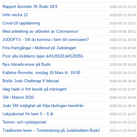
Rapport årsmöte JK Budo 18/3
2020-03-21 11:10
Inför vecka 12
2020-03-15 20:04
Covid-19 uppdatering
2020-03-10 23:51
Med anledning av utbrottet av Coronavirus!
2020-03-05 20:51
JUDOFYS - Vill du komma i form till sommaren?
2020-03-01 19:24
Fina framgångar i Mellerud på Judodraget
2020-02-29 20:40
Psst alla klubbens tjejer &#128103;&#129355;
2020-02-26 21:35
Nya tränarlicenser på Budo
2020-02-25 16:28
Kallelse Årsmöte, onsdag 18 Mars kl. 18:00
2020-02-24 23:15
Borås Judo Challenge 8 februari
2020-02-09 19:36
Idag hade vi fint besök på träningen!
2020-02-03 22:47
SM i Malmö 2020
2020-02-02 20:08
Judo SM möjlighet att följa tävlingen hemifrån
2020-02-01 08:41
Lekjudostart för barn 5 – 6 år
2020-01-31 10:47
Termin- och nybörjarstart
2020-01-03 12:20
Traditionen lever – Tomteträning på Judoklubben Budo!
2019-12-23 20:49