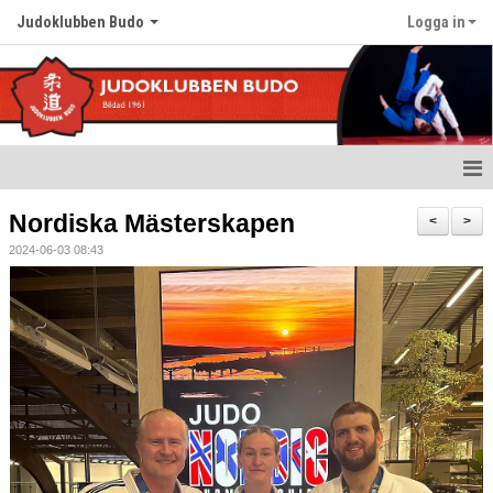
Judoklubben Budo
Logga in
Hem
Nordiska Mästerskapen
<
>
2024-06-03 08:43
Nyheter
Om klubben
Värdegrund
Träningstider
Kalender
Bildgalleri