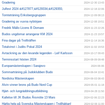
Gradering
2024-12-30 13:43
Julfest 2024 &#127877;&#129334;&#129355;
2024-12-18 22:06
Tomteträning Eriksbergsgruppen
2024-12-09 08:13
Gradering av vuxna nybörjare
2024-12-08 19:51
Fredrik Mällo Licens B Domare
2024-11-23 22:26
Budos ungdomar arrangerar KM 2024
2024-11-23 19:57
Fina dagar på Trollträffen
2024-11-14 16:36
Totalvinst i Judits Pokal 2024
2024-11-02 19:53
Avtackning av den levande legenden - Leif Karlsson
2024-10-17 09:43
Terminsstart hösten 2024
2024-08-09 09:48
Europamästerskapen i Sarajevo
2024-06-06
Sommarträning på Judoklubben Budo
2024-06-04 10:41
Nordiska Mästerskapen
2024-06-03 08:43
Alvin vinner brons på Budo Nord Cup
2024-05-01 11:18
Hjärt- och lungräddningsutbildning
2024-04-28 11:50
Kallelse till JK Budos Årsmöte 13 Mars
2024-02-06 22:23
Härlig helg på Svenska Mästerskapen i Trollhättan!
2024-02-06 11:00