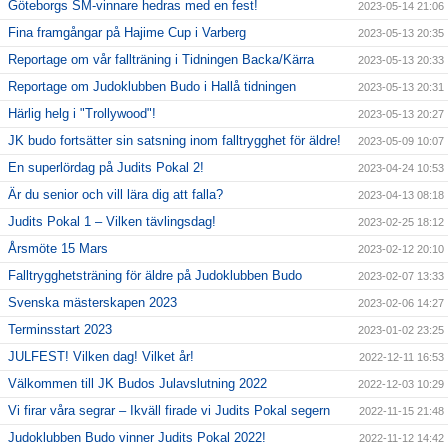
Göteborgs SM-vinnare hedras med en fest!
2023-05-14 21:06
Fina framgångar på Hajime Cup i Varberg
2023-05-13 20:35
Reportage om vår fallträning i Tidningen Backa/Kärra
2023-05-13 20:33
Reportage om Judoklubben Budo i Hallå tidningen
2023-05-13 20:31
Härlig helg i "Trollywood"!
2023-05-13 20:27
JK budo fortsätter sin satsning inom falltrygghet för äldre!
2023-05-09 10:07
En superlördag på Judits Pokal 2!
2023-04-24 10:53
Är du senior och vill lära dig att falla?
2023-04-13 08:18
Judits Pokal 1 – Vilken tävlingsdag!
2023-02-25 18:12
Årsmöte 15 Mars
2023-02-12 20:10
Falltrygghetsträning för äldre på Judoklubben Budo
2023-02-07 13:33
Svenska mästerskapen 2023
2023-02-06 14:27
Terminsstart 2023
2023-01-02 23:25
JULFEST! Vilken dag! Vilket år!
2022-12-11 16:53
Välkommen till JK Budos Julavslutning 2022
2022-12-03 10:29
Vi firar våra segrar – Ikväll firade vi Judits Pokal segern
2022-11-15 21:48
Judoklubben Budo vinner Judits Pokal 2022!
2022-11-12 14:42