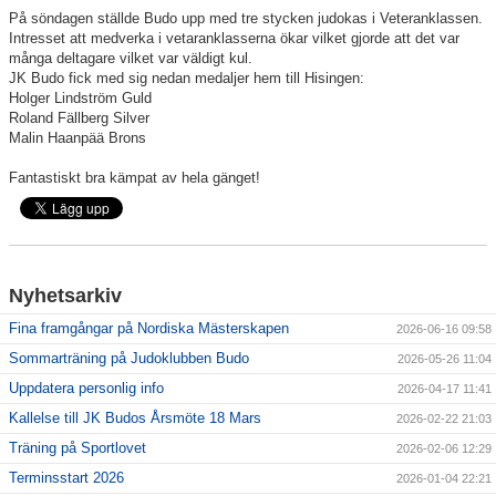
På söndagen ställde Budo upp med tre stycken judokas i Veteranklassen.
Intresset att medverka i vetaranklasserna ökar vilket gjorde att det var
många deltagare vilket var väldigt kul.
JK Budo fick med sig nedan medaljer hem till Hisingen:
Holger Lindström Guld
Roland Fällberg Silver
Malin Haanpää Brons
Fantastiskt bra kämpat av hela gänget!
Nyhetsarkiv
Fina framgångar på Nordiska Mästerskapen
2026-06-16 09:58
Sommarträning på Judoklubben Budo
2026-05-26 11:04
Uppdatera personlig info
2026-04-17 11:41
Kallelse till JK Budos Årsmöte 18 Mars
2026-02-22 21:03
Träning på Sportlovet
2026-02-06 12:29
Terminsstart 2026
2026-01-04 22:21