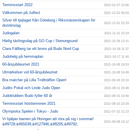
Terminsstart 2022
2022-01-07 12:06
Välkommen på Julfest
2021-12-02 00:03
Silver till tjejlaget från Göteborg i Riksmästerskapen för
2021-12-01 22:33
distriktslag
Judogalan
2021-11-21 22:24
Härlig tävlingsdag på GO Cup i Stenungsund
2021-10-28 12:31
Clara Fällberg tar ett brons på Budo Nord Cup
2021-10-28 11:37
Judohelg på hemmaplan
2021-10-17 11:40
60-årsjubileumet 2021
2021-10-08 16:53
Utmärkelser vid 60-årsjubileumet
2021-10-08 16:49
Bra matcher på Lilla Trollträffen Open!
2021-09-26 15:10
Judits Pokal och Linde Judo Open
2021-09-11 20:48
Judoklubben Budo fyller 60 år
2021-08-31 10:40
Terminsstart höstterminen 2021
2021-08-10 23:29
Olympiska Spelen i Tokyo - Judo
2021-07-22 21:23
Vi hjälper barnen på Hisingen att röra på sig i sommar!
2021-06-08 16:12
&#9728;&#65039;&#127946;&#8205;&#9792;