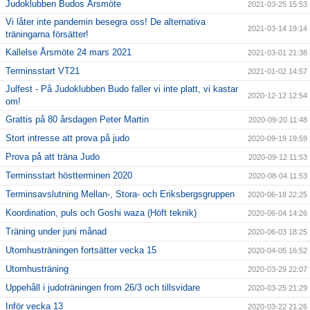
Judoklubben Budos Årsmöte
2021-03-25 15:53
Vi låter inte pandemin besegra oss! De alternativa
2021-03-14 19:14
träningarna försätter!
Kallelse Årsmöte 24 mars 2021
2021-03-01 21:38
Terminsstart VT21
2021-01-02 14:57
Julfest - På Judoklubben Budo faller vi inte platt, vi kastar
2020-12-12 12:54
om!
Grattis på 80 årsdagen Peter Martin
2020-09-20 11:48
Stort intresse att prova på judo
2020-09-19 19:59
Prova på att träna Judo
2020-09-12 11:53
Terminsstart höstterminen 2020
2020-08-04 11:53
Terminsavslutning Mellan-, Stora- och Eriksbergsgruppen
2020-06-18 22:25
Koordination, puls och Goshi waza (Höft teknik)
2020-06-04 14:26
Träning under juni månad
2020-06-03 18:25
Utomhusträningen fortsätter vecka 15
2020-04-05 16:52
Utomhusträning
2020-03-29 22:07
Uppehåll i judoträningen from 26/3 och tillsvidare
2020-03-25 21:29
Inför vecka 13
2020-03-22 21:26