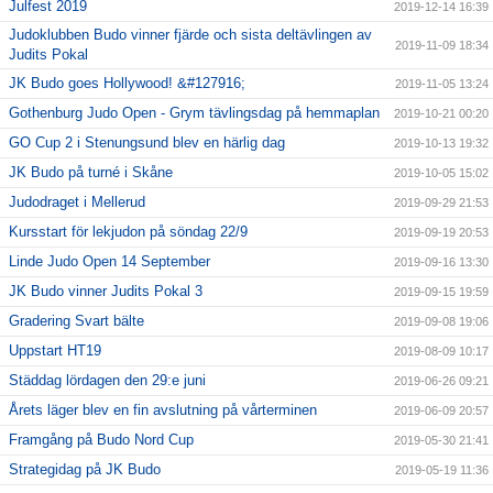
Julfest 2019
2019-12-14 16:39
Judoklubben Budo vinner fjärde och sista deltävlingen av
2019-11-09 18:34
Judits Pokal
JK Budo goes Hollywood! &#127916;
2019-11-05 13:24
Gothenburg Judo Open - Grym tävlingsdag på hemmaplan
2019-10-21 00:20
GO Cup 2 i Stenungsund blev en härlig dag
2019-10-13 19:32
JK Budo på turné i Skåne
2019-10-05 15:02
Judodraget i Mellerud
2019-09-29 21:53
Kursstart för lekjudon på söndag 22/9
2019-09-19 20:53
Linde Judo Open 14 September
2019-09-16 13:30
JK Budo vinner Judits Pokal 3
2019-09-15 19:59
Gradering Svart bälte
2019-09-08 19:06
Uppstart HT19
2019-08-09 10:17
Städdag lördagen den 29:e juni
2019-06-26 09:21
Årets läger blev en fin avslutning på vårterminen
2019-06-09 20:57
Framgång på Budo Nord Cup
2019-05-30 21:41
Strategidag på JK Budo
2019-05-19 11:36