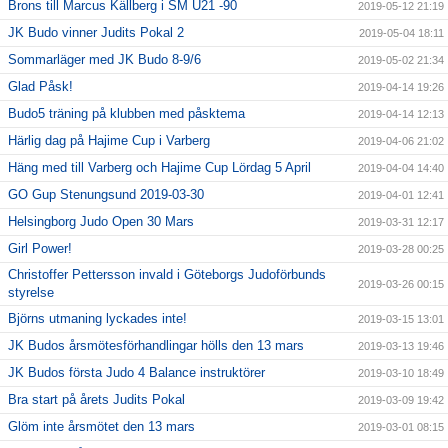
Brons till Marcus Källberg i SM U21 -90
2019-05-12 21:19
JK Budo vinner Judits Pokal 2
2019-05-04 18:11
Sommarläger med JK Budo 8-9/6
2019-05-02 21:34
Glad Påsk!
2019-04-14 19:26
Budo5 träning på klubben med påsktema
2019-04-14 12:13
Härlig dag på Hajime Cup i Varberg
2019-04-06 21:02
Häng med till Varberg och Hajime Cup Lördag 5 April
2019-04-04 14:40
GO Gup Stenungsund 2019-03-30
2019-04-01 12:41
Helsingborg Judo Open 30 Mars
2019-03-31 12:17
Girl Power!
2019-03-28 00:25
Christoffer Pettersson invald i Göteborgs Judoförbunds
2019-03-26 00:15
styrelse
Björns utmaning lyckades inte!
2019-03-15 13:01
JK Budos årsmötesförhandlingar hölls den 13 mars
2019-03-13 19:46
JK Budos första Judo 4 Balance instruktörer
2019-03-10 18:49
Bra start på årets Judits Pokal
2019-03-09 19:42
Glöm inte årsmötet den 13 mars
2019-03-01 08:15