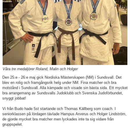
Dokument
Frågor och svar
Resultatbörs
Kontakt
Profilkläder
Våra tre medaljörer Roland, Malin och Holger
Den 25:e - 26:e maj gick Nordiska Mästerskapen (NM) i Sundsvall. Det
blev en rolig och framgångsrik helg under NM. Fina matcher och bra
motstånd i Sundsvall. Alla kämpade och visade sin bästa sida. Ett mycket
bra arrangemang av Sundsvalls Judoklubb och Svenska Judoförbundet,
snyggt jobbat!
Vi från Budo hade 5st startande och Thomas Källberg som coach. I
seniorklassen på lördagen tävlade Hampus Arverus och Holger Lindström,
de gjorde mycket bra matcher men lyckades inte ta sig vidare från
gruppspelet.