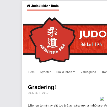
Judoklubben Budo
Hem
Nyheter
Om klubben
Värdegrund
Trä
Gradering!
2025-06-15 20:57
Efter en termin av slit tog två av våra vuxna nybörjare, A