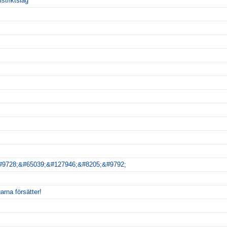
istriktslag
r! &#9728;&#65039;&#127946;&#8205;&#9792;
arna försätter!