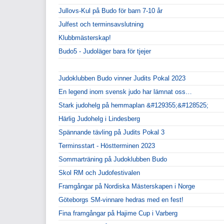
Jullovs-Kul på Budo för barn 7-10 år
Julfest och terminsavslutning
Klubbmästerskap!
Budo5 - Judoläger bara för tjejer
Judoklubben Budo vinner Judits Pokal 2023
En legend inom svensk judo har lämnat oss…
Stark judohelg på hemmaplan &#129355;&#128525;
Härlig Judohelg i Lindesberg
Spännande tävling på Judits Pokal 3
Terminsstart - Höstterminen 2023
Sommarträning på Judoklubben Budo
Skol RM och Judofestivalen
Framgångar på Nordiska Mästerskapen i Norge
Göteborgs SM-vinnare hedras med en fest!
Fina framgångar på Hajime Cup i Varberg