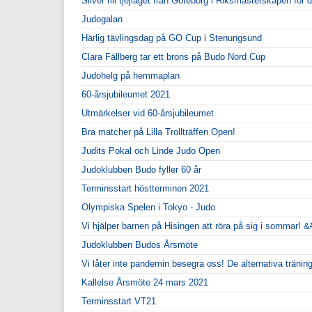
Silver till tjejlaget från Göteborg i Riksmästerskapen för d
Judogalan
Härlig tävlingsdag på GO Cup i Stenungsund
Clara Fällberg tar ett brons på Budo Nord Cup
Judohelg på hemmaplan
60-årsjubileumet 2021
Utmärkelser vid 60-årsjubileumet
Bra matcher på Lilla Trollträffen Open!
Judits Pokal och Linde Judo Open
Judoklubben Budo fyller 60 år
Terminsstart höstterminen 2021
Olympiska Spelen i Tokyo - Judo
Vi hjälper barnen på Hisingen att röra på sig i somma
Judoklubben Budos Årsmöte
Vi låter inte pandemin besegra oss! De alternativa träning
Kallelse Årsmöte 24 mars 2021
Terminsstart VT21