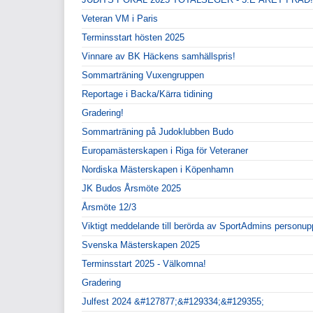
Veteran VM i Paris
Terminsstart hösten 2025
Vinnare av BK Häckens samhällspris!
Sommarträning Vuxengruppen
Reportage i Backa/Kärra tidining
Gradering!
Sommarträning på Judoklubben Budo
Europamästerskapen i Riga för Veteraner
Nordiska Mästerskapen i Köpenhamn
JK Budos Årsmöte 2025
Årsmöte 12/3
Viktigt meddelande till berörda av SportAdmins personupp
Svenska Mästerskapen 2025
Terminsstart 2025 - Välkomna!
Gradering
Julfest 2024 &#127877;&#129334;&#129355;