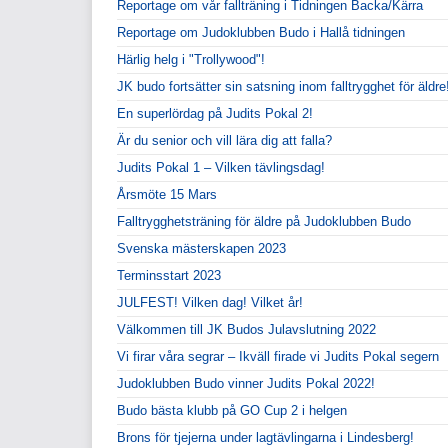
Reportage om vår fallträning i Tidningen Backa/Kärra
Reportage om Judoklubben Budo i Hallå tidningen
Härlig helg i "Trollywood"!
JK budo fortsätter sin satsning inom falltrygghet för äldre
En superlördag på Judits Pokal 2!
Är du senior och vill lära dig att falla?
Judits Pokal 1 – Vilken tävlingsdag!
Årsmöte 15 Mars
Falltrygghetsträning för äldre på Judoklubben Budo
Svenska mästerskapen 2023
Terminsstart 2023
JULFEST! Vilken dag! Vilket år!
Välkommen till JK Budos Julavslutning 2022
Vi firar våra segrar – Ikväll firade vi Judits Pokal segern
Judoklubben Budo vinner Judits Pokal 2022!
Budo bästa klubb på GO Cup 2 i helgen
Brons för tjejerna under lagtävlingarna i Lindesberg!