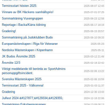
Terminsstart hösten 2025
2025-08-07 12:43
Vinnare av BK Häckens samhällspris!
2025-07-01 07:25
Sommarträning Vuxengruppen
2025-06-23 12:58
Reportage i Backa/Kärra tidining
2025-06-17 18:19
Gradering!
2025-06-15 20:57
Sommarträning på Judoklubben Budo
2025-06-10 09:33
Europamästerskapen i Riga för Veteraner
2025-05-23
Nordiska Mästerskapen i Köpenhamn
2025-05-11
JK Budos Årsmöte 2025
2025-03-12 21:49
Årsmöte 12/3
2025-02-18 22:42
Viktigt meddelande till berörda av SportAdmins
2025-02-06 13:22
personuppgiftsincident.
Svenska Mästerskapen 2025
2025-02-06 10:59
Terminsstart 2025 - Välkomna!
2025-01-03 11:37
Gradering
2024-12-30 13:43
Julfest 2024 &#127877;&#129334;&#129355;
2024-12-18 22:06
Tomteträning Eriksbergsgruppen
2024-12-09 08:13