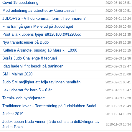
Covid-19 uppdatering
2020-03-10 23:51
Med anledning av utbrottet av Coronavirus!
2020-03-05 20:51
JUDOFYS - Vill du komma i form till sommaren?
2020-03-01 19:24
Fina framgångar i Mellerud på Judodraget
2020-02-29 20:40
Psst alla klubbens tjejer &#128103;&#129355;
2020-02-26 21:35
Nya tränarlicenser på Budo
2020-02-25 16:28
Kallelse Årsmöte, onsdag 18 Mars kl. 18:00
2020-02-24 23:15
Borås Judo Challenge 8 februari
2020-02-09 19:36
Idag hade vi fint besök på träningen!
2020-02-03 22:47
SM i Malmö 2020
2020-02-02 20:08
Judo SM möjlighet att följa tävlingen hemifrån
2020-02-01 08:41
Lekjudostart för barn 5 – 6 år
2020-01-31 10:47
Termin- och nybörjarstart
2020-01-03 12:20
Traditionen lever – Tomteträning på Judoklubben Budo!
2019-12-23 20:49
Julfest 2019
2019-12-14 16:39
Judoklubben Budo vinner fjärde och sista deltävlingen av
2019-11-09 18:34
Judits Pokal