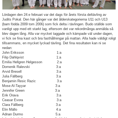
Dokument
Lördagen den 24:e februari var det dags för årets första deltävling av
Judits Pokal. Den här gånger var det ålderskategorierna U11 och U13
Frågor och svar
(barn födda 2009 tom 2006) som fick delta i tävlingen. Budo ställde som
vanligt upp med ett starkt lag, eftersom det var rekordmånga anmälda så
blev dagen lång. Alla var mycket taggade och kämpade väl under dagen,
Resultatbörs
vi fick se fina kast och bra fasthållningar på mattan. Alla hade väldigt roligt
tillsammans, en mycket lyckad tävling. Det fina resultaten kan ni se
Kontakt
nedan:
John Eriksson 1:a
Filip Dahlqvist 1:a
Profilkläder
Emilia Hellgren Helgesson 2:a
Domenik Ralevski 3:a
Arvid Bresell 3:a
Julia Fällberg 3:a
Benjamin Resic Razic 3:a
Mose Al-Tayyar 3:a
Jennifer Green 3:a
Erik Orava 3:a
Ceasar Evora 3:a
Clara Fällberg 3:a
Elin Mällo 4:a
Adnan Durmo 5:a