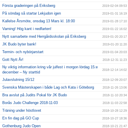
Första graderingen på Eriksberg
2019-02-04 09:53
På söndag så startar Lekjudon igen
2019-01-31 16:19
Kallelse Årsmöte, onsdag 13 Mars kl. 18:00
2019-01-28 17:10
Varning! Hög kant i nedfarten!
2019-01-22 16:02
Nytt samarbete med Herrgårdsskolan på Eriksberg
2019-01-20 20:17
JK Budo byter bank!
2019-01-20 11:20
Termin- och nybörjarstart
2019-01-04 20:03
Gott Nytt År!
2018-12-31 11:23
Ny viktig information kring vår julfest i morgon lördag 15:e
2018-12-14 14:02
december – Ny starttid
Julavslutning 15/12
2018-12-09 20:07
Svenska Mästerskapen i både Lag och Kata i Göteborg
2018-11-26 13:06
Bra avslut på Judits Pokal för JK Budo
2018-11-10 20:34
Borås Judo Challenge 2018-11-03
2018-11-03 22:58
Träning under höstlovet
2018-10-28 12:29
En fin dag på GO Cup
2018-10-27 18:36
Gothenburg Judo Open
2018-10-21 21:47