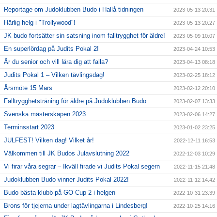
Reportage om Judoklubben Budo i Hallå tidningen
2023-05-13 20:31
Härlig helg i "Trollywood"!
2023-05-13 20:27
JK budo fortsätter sin satsning inom falltrygghet för äldre!
2023-05-09 10:07
En superlördag på Judits Pokal 2!
2023-04-24 10:53
Är du senior och vill lära dig att falla?
2023-04-13 08:18
Judits Pokal 1 – Vilken tävlingsdag!
2023-02-25 18:12
Årsmöte 15 Mars
2023-02-12 20:10
Falltrygghetsträning för äldre på Judoklubben Budo
2023-02-07 13:33
Svenska mästerskapen 2023
2023-02-06 14:27
Terminsstart 2023
2023-01-02 23:25
JULFEST! Vilken dag! Vilket år!
2022-12-11 16:53
Välkommen till JK Budos Julavslutning 2022
2022-12-03 10:29
Vi firar våra segrar – Ikväll firade vi Judits Pokal segern
2022-11-15 21:48
Judoklubben Budo vinner Judits Pokal 2022!
2022-11-12 14:42
Budo bästa klubb på GO Cup 2 i helgen
2022-10-31 23:39
Brons för tjejerna under lagtävlingarna i Lindesberg!
2022-10-25 14:16