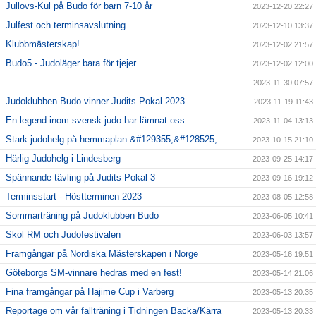
Jullovs-Kul på Budo för barn 7-10 år
2023-12-20 22:27
Julfest och terminsavslutning
2023-12-10 13:37
Klubbmästerskap!
2023-12-02 21:57
Budo5 - Judoläger bara för tjejer
2023-12-02 12:00
2023-11-30 07:57
Judoklubben Budo vinner Judits Pokal 2023
2023-11-19 11:43
En legend inom svensk judo har lämnat oss…
2023-11-04 13:13
Stark judohelg på hemmaplan &#129355;&#128525;
2023-10-15 21:10
Härlig Judohelg i Lindesberg
2023-09-25 14:17
Spännande tävling på Judits Pokal 3
2023-09-16 19:12
Terminsstart - Höstterminen 2023
2023-08-05 12:58
Sommarträning på Judoklubben Budo
2023-06-05 10:41
Skol RM och Judofestivalen
2023-06-03 13:57
Framgångar på Nordiska Mästerskapen i Norge
2023-05-16 19:51
Göteborgs SM-vinnare hedras med en fest!
2023-05-14 21:06
Fina framgångar på Hajime Cup i Varberg
2023-05-13 20:35
Reportage om vår fallträning i Tidningen Backa/Kärra
2023-05-13 20:33