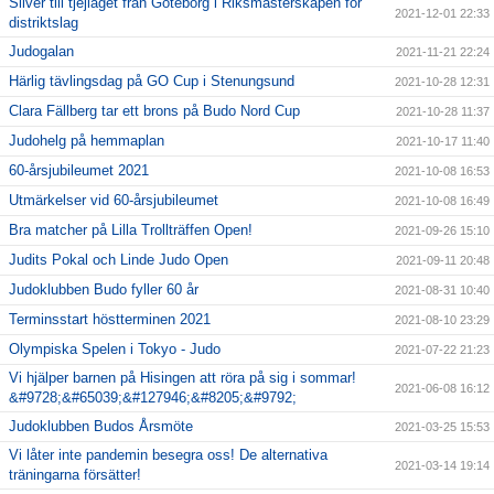
Silver till tjejlaget från Göteborg i Riksmästerskapen för
2021-12-01 22:33
distriktslag
Judogalan
2021-11-21 22:24
Härlig tävlingsdag på GO Cup i Stenungsund
2021-10-28 12:31
Clara Fällberg tar ett brons på Budo Nord Cup
2021-10-28 11:37
Judohelg på hemmaplan
2021-10-17 11:40
60-årsjubileumet 2021
2021-10-08 16:53
Utmärkelser vid 60-årsjubileumet
2021-10-08 16:49
Bra matcher på Lilla Trollträffen Open!
2021-09-26 15:10
Judits Pokal och Linde Judo Open
2021-09-11 20:48
Judoklubben Budo fyller 60 år
2021-08-31 10:40
Terminsstart höstterminen 2021
2021-08-10 23:29
Olympiska Spelen i Tokyo - Judo
2021-07-22 21:23
Vi hjälper barnen på Hisingen att röra på sig i sommar!
2021-06-08 16:12
&#9728;&#65039;&#127946;&#8205;&#9792;
Judoklubben Budos Årsmöte
2021-03-25 15:53
Vi låter inte pandemin besegra oss! De alternativa
2021-03-14 19:14
träningarna försätter!