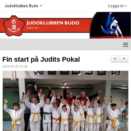
Judoklubben Budo
Logga in
Hem
Fin start på Judits Pokal
<
>
2018-02-25 21:26
Nyheter
Om klubben
Värdegrund
Träningstider
Kalender
Bildgalleri