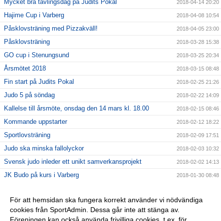
Mycket bra tävlingsdag på Judits Pokal
2018-04-14 20:20
Hajime Cup i Varberg
2018-04-08 10:54
Påsklovsträning med Pizzakväll!
2018-04-05 23:00
Påsklovsträning
2018-03-28 15:38
GO cup i Stenungsund
2018-03-25 20:34
Årsmötet 2018
2018-03-15 08:48
Fin start på Judits Pokal
2018-02-25 21:26
Judo 5 på söndag
2018-02-22 14:09
Kallelse till årsmöte, onsdag den 14 mars kl. 18.00
2018-02-15 08:46
Kommande uppstarter
2018-02-12 18:22
Sportlovsträning
2018-02-09 17:51
Judo ska minska fallolyckor
2018-02-03 10:32
Svensk judo inleder ett unikt samverkansprojekt
2018-02-02 14:13
JK Budo på kurs i Varberg
2018-01-30 08:48
Vårterminen 2018
2018-01-24 13:41
För att hemsidan ska fungera korrekt använder vi nödvändiga
Detta är vår nya hemsida
2017-11-13 19:01
cookies från SportAdmin. Dessa går inte att stänga av.
Fin prestation i tävlingen Juditspokal av Judoklubben
Föreningen kan också använda frivilliga cookies, t.ex. för
2017-09-21 16:03