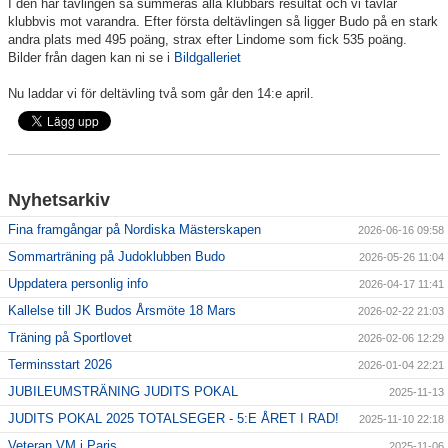
I den här tävlingen så summeras alla klubbars resultat och vi tävlar
klubbvis mot varandra. Efter första deltävlingen så ligger Budo på en stark
andra plats med 495 poäng, strax efter Lindome som fick 535 poäng.
Bilder från dagen kan ni se i
Bildgalleriet
Nu laddar vi för deltävling två som går den 14:e april.
Nyhetsarkiv
Fina framgångar på Nordiska Mästerskapen
2026-06-16 09:58
Sommarträning på Judoklubben Budo
2026-05-26 11:04
Uppdatera personlig info
2026-04-17 11:41
Kallelse till JK Budos Årsmöte 18 Mars
2026-02-22 21:03
Träning på Sportlovet
2026-02-06 12:29
Terminsstart 2026
2026-01-04 22:21
JUBILEUMSTRÄNING JUDITS POKAL
2025-11-13
JUDITS POKAL 2025 TOTALSEGER - 5:E ÅRET I RAD!
2025-11-10 22:18
Veteran VM i Paris
2025-11-06