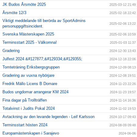
JK Budos Årsmöte 2025
2025-03-12 21:49
Årsmöte 12/3
2025-02-18 22:42
Viktigt meddelande till berörda av SportAdmins
2025-02-06 13:22
personuppgiftsincident.
Svenska Mästerskapen 2025
2025-02-06 10:59
Terminsstart 2025 - Välkomna!
2025-01-03 11:37
Gradering
2024-12-30 13:43
Julfest 2024 &#127877;&#129334;&#129355;
2024-12-18 22:06
Tomteträning Eriksbergsgruppen
2024-12-09 08:13
Gradering av vuxna nybörjare
2024-12-08 19:51
Fredrik Mällo Licens B Domare
2024-11-23 22:26
Budos ungdomar arrangerar KM 2024
2024-11-23 19:57
Fina dagar på Trollträffen
2024-11-14 16:36
Totalvinst i Judits Pokal 2024
2024-11-02 19:53
Avtackning av den levande legenden - Leif Karlsson
2024-10-17 09:43
Terminsstart hösten 2024
2024-08-09 09:48
Europamästerskapen i Sarajevo
2024-06-06