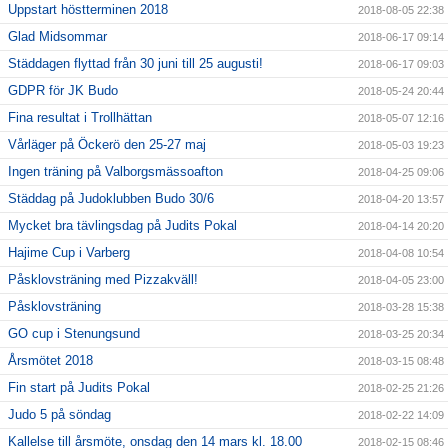
Uppstart höstterminen 2018
2018-08-05 22:38
Glad Midsommar
2018-06-17 09:14
Städdagen flyttad från 30 juni till 25 augusti!
2018-06-17 09:03
GDPR för JK Budo
2018-05-24 20:44
Fina resultat i Trollhättan
2018-05-07 12:16
Vårläger på Öckerö den 25-27 maj
2018-05-03 19:23
Ingen träning på Valborgsmässoafton
2018-04-25 09:06
Städdag på Judoklubben Budo 30/6
2018-04-20 13:57
Mycket bra tävlingsdag på Judits Pokal
2018-04-14 20:20
Hajime Cup i Varberg
2018-04-08 10:54
Påsklovsträning med Pizzakväll!
2018-04-05 23:00
Påsklovsträning
2018-03-28 15:38
GO cup i Stenungsund
2018-03-25 20:34
Årsmötet 2018
2018-03-15 08:48
Fin start på Judits Pokal
2018-02-25 21:26
Judo 5 på söndag
2018-02-22 14:09
Kallelse till årsmöte, onsdag den 14 mars kl. 18.00
2018-02-15 08:46