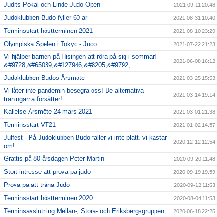
Judits Pokal och Linde Judo Open
2021-09-11 20:48
Judoklubben Budo fyller 60 år
2021-08-31 10:40
Terminsstart höstterminen 2021
2021-08-10 23:29
Olympiska Spelen i Tokyo - Judo
2021-07-22 21:23
Vi hjälper barnen på Hisingen att röra på sig i sommar!
2021-06-08 16:12
&#9728;&#65039;&#127946;&#8205;&#9792;
Judoklubben Budos Årsmöte
2021-03-25 15:53
Vi låter inte pandemin besegra oss! De alternativa
2021-03-14 19:14
träningarna försätter!
Kallelse Årsmöte 24 mars 2021
2021-03-01 21:38
Terminsstart VT21
2021-01-02 14:57
Julfest - På Judoklubben Budo faller vi inte platt, vi kastar
2020-12-12 12:54
om!
Grattis på 80 årsdagen Peter Martin
2020-09-20 11:48
Stort intresse att prova på judo
2020-09-19 19:59
Prova på att träna Judo
2020-09-12 11:53
Terminsstart höstterminen 2020
2020-08-04 11:53
Terminsavslutning Mellan-, Stora- och Eriksbergsgruppen
2020-06-18 22:25