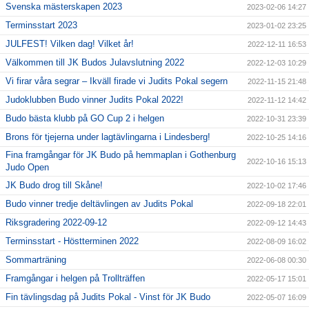
Svenska mästerskapen 2023
2023-02-06 14:27
Terminsstart 2023
2023-01-02 23:25
JULFEST! Vilken dag! Vilket år!
2022-12-11 16:53
Välkommen till JK Budos Julavslutning 2022
2022-12-03 10:29
Vi firar våra segrar – Ikväll firade vi Judits Pokal segern
2022-11-15 21:48
Judoklubben Budo vinner Judits Pokal 2022!
2022-11-12 14:42
Budo bästa klubb på GO Cup 2 i helgen
2022-10-31 23:39
Brons för tjejerna under lagtävlingarna i Lindesberg!
2022-10-25 14:16
Fina framgångar för JK Budo på hemmaplan i Gothenburg
2022-10-16 15:13
Judo Open
JK Budo drog till Skåne!
2022-10-02 17:46
Budo vinner tredje deltävlingen av Judits Pokal
2022-09-18 22:01
Riksgradering 2022-09-12
2022-09-12 14:43
Terminsstart - Höstterminen 2022
2022-08-09 16:02
Sommarträning
2022-06-08 00:30
Framgångar i helgen på Trollträffen
2022-05-17 15:01
Fin tävlingsdag på Judits Pokal - Vinst för JK Budo
2022-05-07 16:09