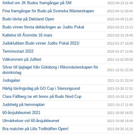
Artikel om JK Budos framgångar på SM
2022-04-23 11:49
Fina framgångar för Budo på Svenska Mästerskapen
2022-04-12 00:04
Budo tävlar på Dalsland Open
2022-04-09 21:02
Budo vinner första deltävlingen av Judits Pokal
2022-03-23 10:13
Kallelse till Årsmöte 16 mars
2022-02-19 18:40
Judoklubben Budo vinner Judits Pokal 2021!
2022-01-27 18:08
Terminsstart 2022
2022-01-07 12:06
Välkommen på Julfest
2021-12-02 00:03
Silver till tjejlaget från Göteborg i Riksmästerskapen för
2021-12-01 22:33
distriktslag
Judogalan
2021-11-21 22:24
Härlig tävlingsdag på GO Cup i Stenungsund
2021-10-28 12:31
Clara Fällberg tar ett brons på Budo Nord Cup
2021-10-28 11:37
Judohelg på hemmaplan
2021-10-17 11:40
60-årsjubileumet 2021
2021-10-08 16:53
Utmärkelser vid 60-årsjubileumet
2021-10-08 16:49
Bra matcher på Lilla Trollträffen Open!
2021-09-26 15:10