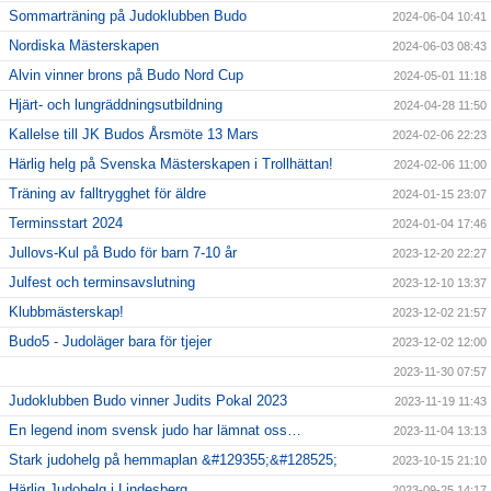
Sommarträning på Judoklubben Budo
2024-06-04 10:41
Nordiska Mästerskapen
2024-06-03 08:43
Alvin vinner brons på Budo Nord Cup
2024-05-01 11:18
Hjärt- och lungräddningsutbildning
2024-04-28 11:50
Kallelse till JK Budos Årsmöte 13 Mars
2024-02-06 22:23
Härlig helg på Svenska Mästerskapen i Trollhättan!
2024-02-06 11:00
Träning av falltrygghet för äldre
2024-01-15 23:07
Terminsstart 2024
2024-01-04 17:46
Jullovs-Kul på Budo för barn 7-10 år
2023-12-20 22:27
Julfest och terminsavslutning
2023-12-10 13:37
Klubbmästerskap!
2023-12-02 21:57
Budo5 - Judoläger bara för tjejer
2023-12-02 12:00
2023-11-30 07:57
Judoklubben Budo vinner Judits Pokal 2023
2023-11-19 11:43
En legend inom svensk judo har lämnat oss…
2023-11-04 13:13
Stark judohelg på hemmaplan &#129355;&#128525;
2023-10-15 21:10
Härlig Judohelg i Lindesberg
2023-09-25 14:17