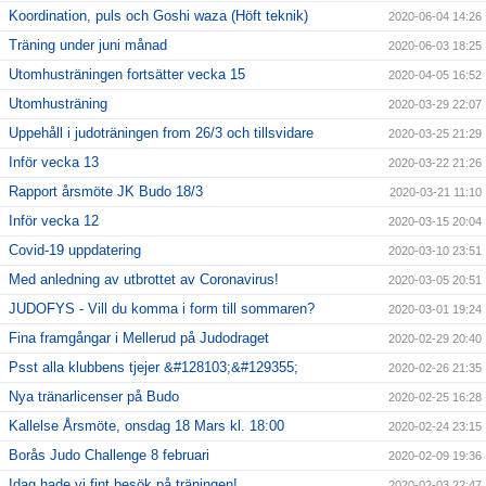
Koordination, puls och Goshi waza (Höft teknik)
2020-06-04 14:26
Träning under juni månad
2020-06-03 18:25
Utomhusträningen fortsätter vecka 15
2020-04-05 16:52
Utomhusträning
2020-03-29 22:07
Uppehåll i judoträningen from 26/3 och tillsvidare
2020-03-25 21:29
Inför vecka 13
2020-03-22 21:26
Rapport årsmöte JK Budo 18/3
2020-03-21 11:10
Inför vecka 12
2020-03-15 20:04
Covid-19 uppdatering
2020-03-10 23:51
Med anledning av utbrottet av Coronavirus!
2020-03-05 20:51
JUDOFYS - Vill du komma i form till sommaren?
2020-03-01 19:24
Fina framgångar i Mellerud på Judodraget
2020-02-29 20:40
Psst alla klubbens tjejer &#128103;&#129355;
2020-02-26 21:35
Nya tränarlicenser på Budo
2020-02-25 16:28
Kallelse Årsmöte, onsdag 18 Mars kl. 18:00
2020-02-24 23:15
Borås Judo Challenge 8 februari
2020-02-09 19:36
Idag hade vi fint besök på träningen!
2020-02-03 22:47