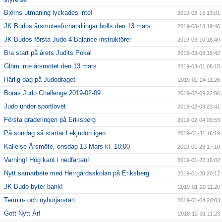
Björns utmaning lyckades inte!
2019-03-15 13:01
JK Budos årsmötesförhandlingar hölls den 13 mars
2019-03-13 19:46
JK Budos första Judo 4 Balance instruktörer
2019-03-10 18:49
Bra start på årets Judits Pokal
2019-03-09 19:42
Glöm inte årsmötet den 13 mars
2019-03-01 08:15
Härlig dag på Judodraget
2019-02-24 11:26
Borås Judo Challenge 2019-02-09
2019-02-09 22:06
Judo under sportlovet
2019-02-08 23:41
Första graderingen på Eriksberg
2019-02-04 09:53
På söndag så startar Lekjudon igen
2019-01-31 16:19
Kallelse Årsmöte, onsdag 13 Mars kl. 18:00
2019-01-28 17:10
Varning! Hög kant i nedfarten!
2019-01-22 16:02
Nytt samarbete med Herrgårdsskolan på Eriksberg
2019-01-20 20:17
JK Budo byter bank!
2019-01-20 11:20
Termin- och nybörjarstart
2019-01-04 20:03
Gott Nytt År!
2018-12-31 11:23