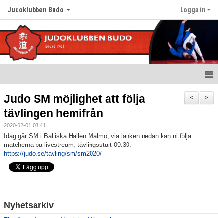
Judoklubben Budo
Logga in
Hem
Judo SM möjlighet att följa
<
>
tävlingen hemifrån
Nyheter
2020-02-01 08:41
Om klubben
Idag går SM i Baltiska Hallen Malmö, via länken nedan kan ni följa
matcherna på livestream, tävlingsstart 09:30.
https://judo.se/tavling/sm/sm2020/
Värdegrund
Träningstider
Kalender
Nyhetsarkiv
Bildgalleri