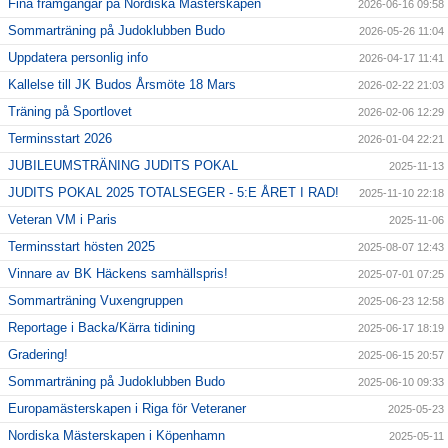
Fina framgångar på Nordiska Mästerskapen
2026-06-16 09:58
Sommarträning på Judoklubben Budo
2026-05-26 11:04
Dokument
Uppdatera personlig info
2026-04-17 11:41
Kallelse till JK Budos Årsmöte 18 Mars
2026-02-22 21:03
Frågor och svar
Träning på Sportlovet
2026-02-06 12:29
Resultatbörs
Terminsstart 2026
2026-01-04 22:21
JUBILEUMSTRÄNING JUDITS POKAL
2025-11-13
Kontakt
JUDITS POKAL 2025 TOTALSEGER - 5:E ÅRET I RAD!
2025-11-10 22:18
Profilkläder
Veteran VM i Paris
2025-11-06
Terminsstart hösten 2025
2025-08-07 12:43
Vinnare av BK Häckens samhällspris!
2025-07-01 07:25
Sommarträning Vuxengruppen
2025-06-23 12:58
Reportage i Backa/Kärra tidining
2025-06-17 18:19
Gradering!
2025-06-15 20:57
Sommarträning på Judoklubben Budo
2025-06-10 09:33
Europamästerskapen i Riga för Veteraner
2025-05-23
Nordiska Mästerskapen i Köpenhamn
2025-05-11