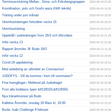
Terminsavslutning Mellan-, Stora- och Eriksbergsgruppen
2020-06-18 22:25
Koordination, puls och Goshi waza (Höft teknik)
2020-06-04 14:26
Träning under juni månad
2020-06-03 18:25
Utomhusträningen fortsätter vecka 15
2020-04-05 16:52
Utomhusträning
2020-03-29 22:07
Uppehåll i judoträningen from 26/3 och tillsvidare
2020-03-25 21:29
Inför vecka 13
2020-03-22 21:26
Rapport årsmöte JK Budo 18/3
2020-03-21 11:10
Inför vecka 12
2020-03-15 20:04
Covid-19 uppdatering
2020-03-10 23:51
Med anledning av utbrottet av Coronavirus!
2020-03-05 20:51
JUDOFYS - Vill du komma i form till sommaren?
2020-03-01 19:24
Fina framgångar i Mellerud på Judodraget
2020-02-29 20:40
Psst alla klubbens tjejer &#128103;&#129355;
2020-02-26 21:35
Nya tränarlicenser på Budo
2020-02-25 16:28
Kallelse Årsmöte, onsdag 18 Mars kl. 18:00
2020-02-24 23:15
Borås Judo Challenge 8 februari
2020-02-09 19:36