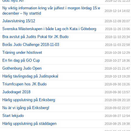
Gott Nytt År!
2018-12-31 11:23
Ny viktig information kring vår julfest i morgon lördag 15:e
2018-12-14 14:02
december – Ny starttid
Julavslutning 15/12
2018-12-09 20:07
Svenska Mästerskapen i både Lag och Kata i Göteborg
2018-11-26 13:06
Bra avslut på Judits Pokal för JK Budo
2018-11-10 20:34
Borås Judo Challenge 2018-11-03
2018-11-03 22:58
Träning under höstlovet
2018-10-28 12:29
En fin dag på GO Cup
2018-10-27 18:36
Gothenburg Judo Open
2018-10-21 21:47
Härlig tävlingsdag på Juditspokal
2018-10-13 19:28
Triumfcupen hos JK Budo
2018-09-30 19:26
Judodraget 2018
2018-09-30 13:57
Härlig uppslutning på Eriksberg
2018-09-09 20:18
Nu är vi igång på Eriksberg!
2018-09-02 22:07
Start lekjudo
2018-08-27 12:54
Härlig uppslutning på städdagen
2018-08-25 19:38