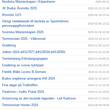
Nordiska Mästerskapen i Köpenhamn
2025-05-11
JK Budos Årsmöte 2025
2025-03-12 21:49
Årsmöte 12/3
2025-02-18 22:42
Viktigt meddelande till berörda av SportAdmins
2025-02-06 13:22
personuppgiftsincident.
Svenska Mästerskapen 2025
2025-02-06 10:59
Terminsstart 2025 - Välkomna!
2025-01-03 11:37
Gradering
2024-12-30 13:43
Julfest 2024 &#127877;&#129334;&#129355;
2024-12-18 22:06
Tomteträning Eriksbergsgruppen
2024-12-09 08:13
Gradering av vuxna nybörjare
2024-12-08 19:51
Fredrik Mällo Licens B Domare
2024-11-23 22:26
Budos ungdomar arrangerar KM 2024
2024-11-23 19:57
Fina dagar på Trollträffen
2024-11-14 16:36
Totalvinst i Judits Pokal 2024
2024-11-02 19:53
Avtackning av den levande legenden - Leif Karlsson
2024-10-17 09:43
Terminsstart hösten 2024
2024-08-09 09:48