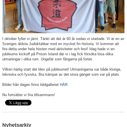
Dokument
Frågor och svar
Resultatbörs
I oktober fyller vi jämt. Tänkt att det är 60 år sedan vi startade. Vi är en av
Sveriges äldsta Judoklubbar med en mycket fin historia. Vi kommer att
fira detta under hela hösten med aktiviteter och fest! Idag hade vi en
Kontakt
jubileums kickoff på Prison Island där vi i lag fick försöka lösa olika
utmaningar i olika rum. Ungefär som fångarna på fortet.
Profilkläder
Vilken härlig start det blev på jubileumet! Utmaningarna var både kluriga,
tekniska och fysiska. Bra kämpat av det stora gänget som var på plats
Bilder från dagen finns bildgalleriet
HÄR
.
Nu fortsätter vi fira tillsammans!
Nyhetsarkiv