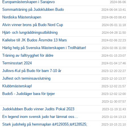
Europamästerskapen i Sarajevo
2024-06-06
Sommarträning på Judoklubben Budo
2024-06-04 10:41
Nordiska Mästerskapen
2024-06-03 08:43
Alvin vinner brons på Budo Nord Cup
2024-05-01 11:18
Hjärt- och lungräddningsutbildning
2024-04-28 11:50
Kallelse till JK Budos Årsmöte 13 Mars
2024-02-06 22:23
Härlig helg på Svenska Mästerskapen i Trollhättan!
2024-02-06 11:00
Träning av falltrygghet för äldre
2024-01-15 23:07
Terminsstart 2024
2024-01-04 17:46
Jullovs-Kul på Budo för barn 7-10 år
2023-12-20 22:27
Julfest och terminsavslutning
2023-12-10 13:37
Klubbmästerskap!
2023-12-02 21:57
Budo5 - Judoläger bara för tjejer
2023-12-02 12:00
2023-11-30 07:57
Judoklubben Budo vinner Judits Pokal 2023
2023-11-19 11:43
En legend inom svensk judo har lämnat oss…
2023-11-04 13:13
Stark judohelg på hemmaplan &#129355;&#128525;
2023-10-15 21:10