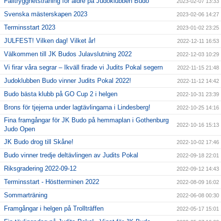
Falltrygghetsträning för äldre på Judoklubben Budo
2023-02-07 13:33
Svenska mästerskapen 2023
2023-02-06 14:27
Terminsstart 2023
2023-01-02 23:25
JULFEST! Vilken dag! Vilket år!
2022-12-11 16:53
Välkommen till JK Budos Julavslutning 2022
2022-12-03 10:29
Vi firar våra segrar – Ikväll firade vi Judits Pokal segern
2022-11-15 21:48
Judoklubben Budo vinner Judits Pokal 2022!
2022-11-12 14:42
Budo bästa klubb på GO Cup 2 i helgen
2022-10-31 23:39
Brons för tjejerna under lagtävlingarna i Lindesberg!
2022-10-25 14:16
Fina framgångar för JK Budo på hemmaplan i Gothenburg
2022-10-16 15:13
Judo Open
JK Budo drog till Skåne!
2022-10-02 17:46
Budo vinner tredje deltävlingen av Judits Pokal
2022-09-18 22:01
Riksgradering 2022-09-12
2022-09-12 14:43
Terminsstart - Höstterminen 2022
2022-08-09 16:02
Sommarträning
2022-06-08 00:30
Framgångar i helgen på Trollträffen
2022-05-17 15:01