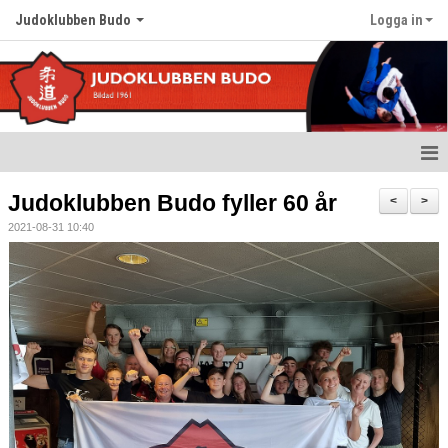
Judoklubben Budo
Logga in
Hem
Judoklubben Budo fyller 60 år
<
>
2021-08-31 10:40
Nyheter
Om klubben
Värdegrund
Träningstider
Kalender
Bildgalleri