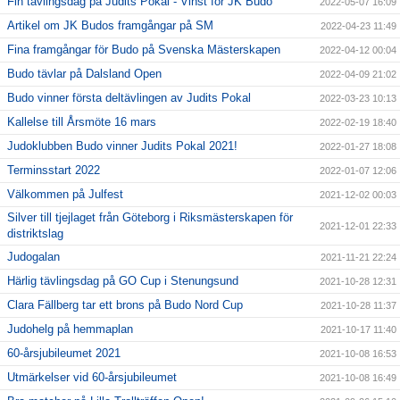
Fin tävlingsdag på Judits Pokal - Vinst för JK Budo
2022-05-07 16:09
Artikel om JK Budos framgångar på SM
2022-04-23 11:49
Fina framgångar för Budo på Svenska Mästerskapen
2022-04-12 00:04
Budo tävlar på Dalsland Open
2022-04-09 21:02
Budo vinner första deltävlingen av Judits Pokal
2022-03-23 10:13
Kallelse till Årsmöte 16 mars
2022-02-19 18:40
Judoklubben Budo vinner Judits Pokal 2021!
2022-01-27 18:08
Terminsstart 2022
2022-01-07 12:06
Välkommen på Julfest
2021-12-02 00:03
Silver till tjejlaget från Göteborg i Riksmästerskapen för
2021-12-01 22:33
distriktslag
Judogalan
2021-11-21 22:24
Härlig tävlingsdag på GO Cup i Stenungsund
2021-10-28 12:31
Clara Fällberg tar ett brons på Budo Nord Cup
2021-10-28 11:37
Judohelg på hemmaplan
2021-10-17 11:40
60-årsjubileumet 2021
2021-10-08 16:53
Utmärkelser vid 60-årsjubileumet
2021-10-08 16:49