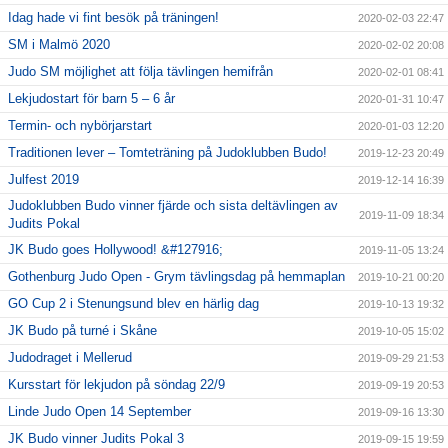
Idag hade vi fint besök på träningen!
2020-02-03 22:47
SM i Malmö 2020
2020-02-02 20:08
Judo SM möjlighet att följa tävlingen hemifrån
2020-02-01 08:41
Lekjudostart för barn 5 – 6 år
2020-01-31 10:47
Termin- och nybörjarstart
2020-01-03 12:20
Traditionen lever – Tomteträning på Judoklubben Budo!
2019-12-23 20:49
Julfest 2019
2019-12-14 16:39
Judoklubben Budo vinner fjärde och sista deltävlingen av
2019-11-09 18:34
Judits Pokal
JK Budo goes Hollywood! &#127916;
2019-11-05 13:24
Gothenburg Judo Open - Grym tävlingsdag på hemmaplan
2019-10-21 00:20
GO Cup 2 i Stenungsund blev en härlig dag
2019-10-13 19:32
JK Budo på turné i Skåne
2019-10-05 15:02
Judodraget i Mellerud
2019-09-29 21:53
Kursstart för lekjudon på söndag 22/9
2019-09-19 20:53
Linde Judo Open 14 September
2019-09-16 13:30
JK Budo vinner Judits Pokal 3
2019-09-15 19:59