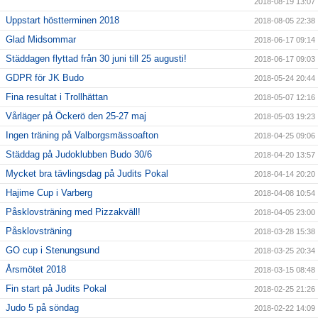
2018-08-19 13:07
Uppstart höstterminen 2018
2018-08-05 22:38
Glad Midsommar
2018-06-17 09:14
Städdagen flyttad från 30 juni till 25 augusti!
2018-06-17 09:03
GDPR för JK Budo
2018-05-24 20:44
Fina resultat i Trollhättan
2018-05-07 12:16
Vårläger på Öckerö den 25-27 maj
2018-05-03 19:23
Ingen träning på Valborgsmässoafton
2018-04-25 09:06
Städdag på Judoklubben Budo 30/6
2018-04-20 13:57
Mycket bra tävlingsdag på Judits Pokal
2018-04-14 20:20
Hajime Cup i Varberg
2018-04-08 10:54
Påsklovsträning med Pizzakväll!
2018-04-05 23:00
Påsklovsträning
2018-03-28 15:38
GO cup i Stenungsund
2018-03-25 20:34
Årsmötet 2018
2018-03-15 08:48
Fin start på Judits Pokal
2018-02-25 21:26
Judo 5 på söndag
2018-02-22 14:09