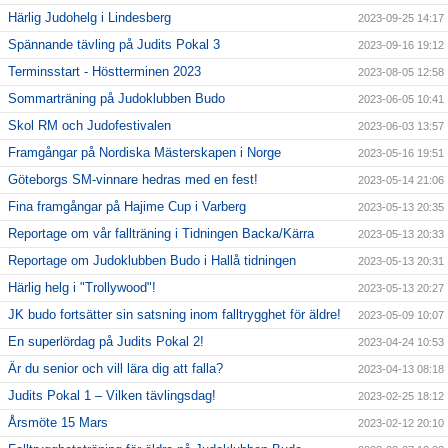
Härlig Judohelg i Lindesberg
2023-09-25 14:17
Spännande tävling på Judits Pokal 3
2023-09-16 19:12
Terminsstart - Höstterminen 2023
2023-08-05 12:58
Sommarträning på Judoklubben Budo
2023-06-05 10:41
Skol RM och Judofestivalen
2023-06-03 13:57
Framgångar på Nordiska Mästerskapen i Norge
2023-05-16 19:51
Göteborgs SM-vinnare hedras med en fest!
2023-05-14 21:06
Fina framgångar på Hajime Cup i Varberg
2023-05-13 20:35
Reportage om vår fallträning i Tidningen Backa/Kärra
2023-05-13 20:33
Reportage om Judoklubben Budo i Hallå tidningen
2023-05-13 20:31
Härlig helg i "Trollywood"!
2023-05-13 20:27
JK budo fortsätter sin satsning inom falltrygghet för äldre!
2023-05-09 10:07
En superlördag på Judits Pokal 2!
2023-04-24 10:53
Är du senior och vill lära dig att falla?
2023-04-13 08:18
Judits Pokal 1 – Vilken tävlingsdag!
2023-02-25 18:12
Årsmöte 15 Mars
2023-02-12 20:10