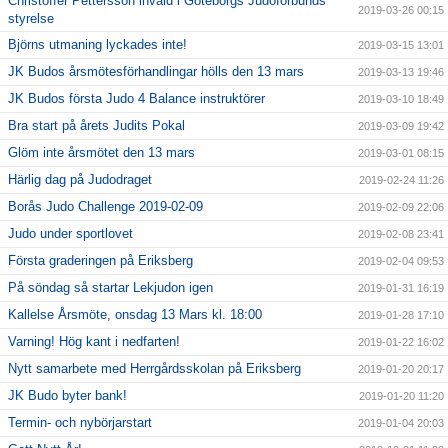
Christoffer Pettersson invald i Göteborgs Judoförbunds
2019-03-26 00:15
styrelse
Björns utmaning lyckades inte!
2019-03-15 13:01
JK Budos årsmötesförhandlingar hölls den 13 mars
2019-03-13 19:46
JK Budos första Judo 4 Balance instruktörer
2019-03-10 18:49
Bra start på årets Judits Pokal
2019-03-09 19:42
Glöm inte årsmötet den 13 mars
2019-03-01 08:15
Härlig dag på Judodraget
2019-02-24 11:26
Borås Judo Challenge 2019-02-09
2019-02-09 22:06
Judo under sportlovet
2019-02-08 23:41
Första graderingen på Eriksberg
2019-02-04 09:53
På söndag så startar Lekjudon igen
2019-01-31 16:19
Kallelse Årsmöte, onsdag 13 Mars kl. 18:00
2019-01-28 17:10
Varning! Hög kant i nedfarten!
2019-01-22 16:02
Nytt samarbete med Herrgårdsskolan på Eriksberg
2019-01-20 20:17
JK Budo byter bank!
2019-01-20 11:20
Termin- och nybörjarstart
2019-01-04 20:03