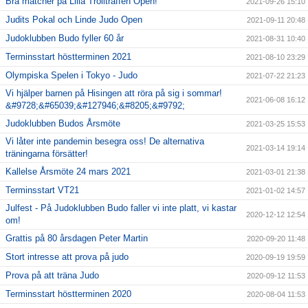
Bra matcher på Lilla Trollträffen Open!
2021-09-26 15:10
Judits Pokal och Linde Judo Open
2021-09-11 20:48
Judoklubben Budo fyller 60 år
2021-08-31 10:40
Terminsstart höstterminen 2021
2021-08-10 23:29
Olympiska Spelen i Tokyo - Judo
2021-07-22 21:23
Vi hjälper barnen på Hisingen att röra på sig i sommar!
2021-06-08 16:12
&#9728;&#65039;&#127946;&#8205;&#9792;
Judoklubben Budos Årsmöte
2021-03-25 15:53
Vi låter inte pandemin besegra oss! De alternativa
2021-03-14 19:14
träningarna försätter!
Kallelse Årsmöte 24 mars 2021
2021-03-01 21:38
Terminsstart VT21
2021-01-02 14:57
Julfest - På Judoklubben Budo faller vi inte platt, vi kastar
2020-12-12 12:54
om!
Grattis på 80 årsdagen Peter Martin
2020-09-20 11:48
Stort intresse att prova på judo
2020-09-19 19:59
Prova på att träna Judo
2020-09-12 11:53
Terminsstart höstterminen 2020
2020-08-04 11:53